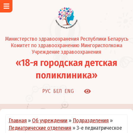
Главная
Об учреждении
Контакты
Министерство здравоохранения Республики Беларусь
Район обслуживания поликлиники
Комитет по здравоохранению Мингорисполкома
Новости и события
Учреждение здравоохранения
«18-я городская детская
Подразделения
Регистратура
поликлиника»
Педиатрические отделения
Клинико-диагностическая лаборатория
РУС
БЕЛ
ENG
Кабинеты
Режим работы
О нас в СМИ
Главная
»
Об учреждении
»
Подразделения
»
Педиатрические отделения
»
3-е педиатрическое
Администрация