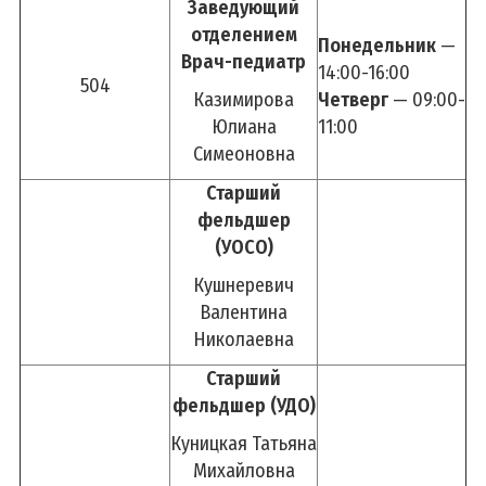
Заведующий
отделением
Деятельность
Понедельник
—
Врач-педиатр
14:00-16:00
Обработка персональных данных
504
Казимирова
Четверг
— 09:00-
Информационно-разъяснительная работа
Юлиана
11:00
2026 - Год белорусской женщины
Симеоновна
2025 - Год благоустройства
Старший
2024 - Год качества
фельдшер
(УОСО)
Идеологическая работа
Кушнеревич
Государственная символика
Валентина
Государственные праздники, праздничные дни,
Николаевна
памятные даты
Старший
фельдшер (УДО)
Полезная информация
Куницкая Татьяна
Азбука здоровья
Михайловна