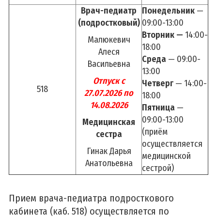
Основы безопасности жизнедеятельности
Врач-педиатр
Понедельник
—
Здоровый образ жизни
(подростковый)
09:00-13:00
Вторник —
14:00-
Профилактика психических расстройств
Малюкевич
18:00
Профилактика стоматологических заболеваний
Алеся
Среда
— 09:00-
Васильевна
Советы офтальмолога
13:00
Отпуск с
Четверг
— 14:00-
Противодействие коррупции
518
27.07.2026 по
18:00
Кибербезопасность
14.08.2026
Пятница
—
09:00-13:00
Медицинская
Сервисы
(приём
сестра
осуществляется
Карта сайта
Гинак Дарья
медицинской
Опросы
Анатольевна
сестрой)
Прием врача-педиатра подросткового
кабинета (каб. 518) осуществляется по