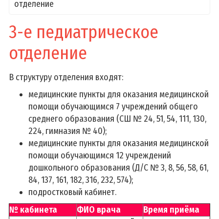
отделение
Фотогалереи
Профсоюз
3-е педиатрическое
Задачи и функции
отделение
Приемная
В структуру отделения входят:
Заказать выписку
медицинские пункты для оказания медицинской
Задать вопрос
помощи обучающимся 7 учреждений общего
График работы администрации
среднего образования (СШ № 24, 51, 54, 111, 130,
224, гимназия № 40);
Административные процедуры
медицинские пункты для оказания медицинской
График и порядок личного приема
помощи обучающимся 12 учреждений
Популярные обращения
дошкольного образования (Д/С № 3, 8, 56, 58, 61,
Порядок рассмотрения обращений
84, 137, 161, 182, 316, 232, 574);
подростковый кабинет.
Электронное обращение
№ кабинета
ФИО врача
Время приёма
Вышестоящие организации