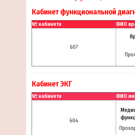
Кабинет функциональной диаг
№ кабинета
ФИО вр
В
607
Про
Кабинет ЭКГ
№ кабинета
ФИО ме
Медиц
функц
604
Прохо