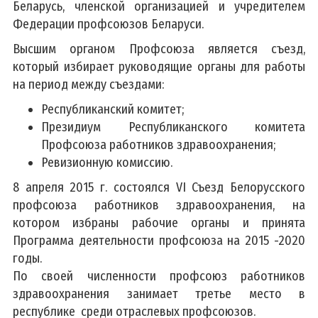
Беларусь, членской организацией и учредителем
Основы безопасности жизнедеятельности
Федерации профсоюзов Беларуси.
Здоровый образ жизни
Высшим органом Профсоюза является съезд,
Профилактика психических расстройств
который избирает руководящие органы для работы
Профилактика стоматологических заболеваний
на период между съездами:
Советы офтальмолога
Республиканский комитет;
Противодействие коррупции
Президиум Республиканского комитета
Профсоюза работников здравоохранения;
Кибербезопасность
Ревизионную комиссию.
8 апреля 2015 г. состоялся VI Съезд Белорусского
Сервисы
профсоюза работников здравоохранения, на
Карта сайта
котором избраны рабочие органы и принята
Опросы
Программа деятельности профсоюза на 2015 -2020
годы.
По своей численности профсоюз работников
здравоохранения занимает третье место в
республике среди отраслевых профсоюзов.