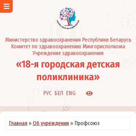
Главная
Об учреждении
Контакты
Министерство здравоохранения Республики Беларусь
Район обслуживания поликлиники
Комитет по здравоохранению Мингорисполкома
Новости и события
Учреждение здравоохранения
«18-я городская детская
Подразделения
Регистратура
поликлиника»
Педиатрические отделения
Клинико-диагностическая лаборатория
РУС
БЕЛ
ENG
Кабинеты
Режим работы
О нас в СМИ
Главная
»
Об учреждении
»
Профсоюз
Администрация