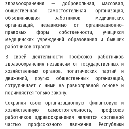
здравоохранения — добровольная, массовая,
общественная, самостоятельная организация,
Деятельность
объединяющая работников медицинских
Обработка персональных данных
организаций, независимо от организационно-
Информационно-разъяснительная работа
правовых форм собственности, учащихся
медицинских учреждений образования и бывших
2026 - Год белорусской женщины
работников отрасли.
2025 - Год благоустройства
В своей деятельности Профсоюз работников
2024 - Год качества
здравоохранения независим от государственных и
Идеологическая работа
хозяйственных органов, политических партий и
движений, других общественных организаций,
Государственная символика
сотрудничает с ними на равноправной основе и
Государственные праздники, праздничные дни,
памятные даты
подчиняется только закону.
Сохраняя свою организационную, финансовую и
хозяйственную самостоятельность, профсоюз
Полезная информация
работников здравоохранения является составной
Азбука здоровья
частью профсоюзного движения Республики