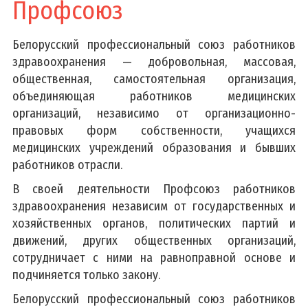
Профсоюз
Фотогалереи
Профсоюз
Белорусский профессиональный союз работников
Задачи и функции
здравоохранения — добровольная, массовая,
общественная, самостоятельная организация,
Приемная
объединяющая работников медицинских
организаций, независимо от организационно-
Заказать выписку
правовых форм собственности, учащихся
Задать вопрос
медицинских учреждений образования и бывших
График работы администрации
работников отрасли.
Административные процедуры
В своей деятельности Профсоюз работников
здравоохранения независим от государственных и
График и порядок личного приема
хозяйственных органов, политических партий и
Популярные обращения
движений, других общественных организаций,
Порядок рассмотрения обращений
сотрудничает с ними на равноправной основе и
Электронное обращение
подчиняется только закону.
Вышестоящие организации
Белорусский профессиональный союз работников