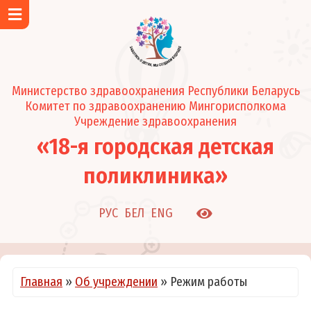
Главная
Об учреждении
Контакты
Министерство здравоохранения Республики Беларусь
Район обслуживания поликлиники
Комитет по здравоохранению Мингорисполкома
Новости и события
Учреждение здравоохранения
«18-я городская детская
Подразделения
Регистратура
поликлиника»
Педиатрические отделения
Клинико-диагностическая лаборатория
РУС
БЕЛ
ENG
Кабинеты
Режим работы
О нас в СМИ
Главная
»
Об учреждении
»
Режим работы
Администрация