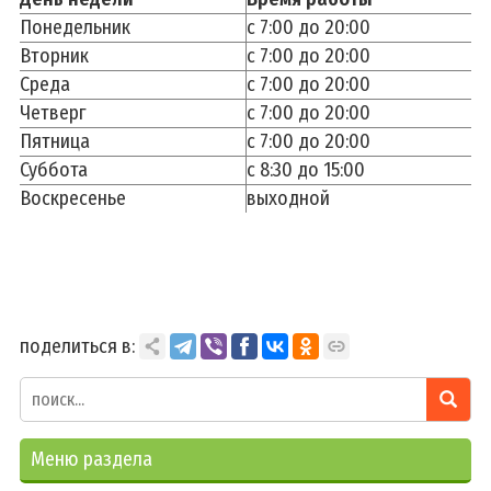
Понедельник
с 7:00 до 20:00
Деятельность
Вторник
с 7:00 до 20:00
Среда
с 7:00 до 20:00
Обработка персональных данных
Четверг
с 7:00 до 20:00
Информационно-разъяснительная работа
Пятница
с 7:00 до 20:00
2026 - Год белорусской женщины
Суббота
с 8:30 до 15:00
2025 - Год благоустройства
Воскресенье
выходной
2024 - Год качества
Идеологическая работа
Государственная символика
Государственные праздники, праздничные дни,
поделиться в:
памятные даты
Полезная информация
Меню раздела
Азбука здоровья