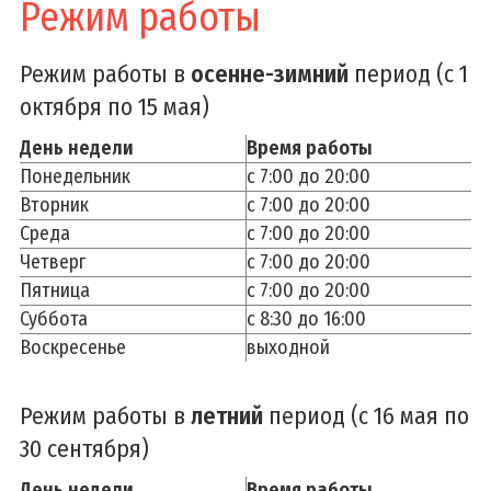
Режим работы
Фотогалереи
Профсоюз
Режим работы в
осенне-зимний
период (с 1
Задачи и функции
октября по 15 мая)
День недели
Время работы
Приемная
Понедельник
с 7:00 до 20:00
Заказать выписку
Вторник
с 7:00 до 20:00
Задать вопрос
Среда
с 7:00 до 20:00
Четверг
График работы администрации
с 7:00 до 20:00
Пятница
с 7:00 до 20:00
Административные процедуры
Суббота
с 8:30 до 16:00
График и порядок личного приема
Воскресенье
выходной
Популярные обращения
Порядок рассмотрения обращений
Режим работы в
летний
период (с 16 мая по
Электронное обращение
30 сентября)
Вышестоящие организации
День недели
Время работы