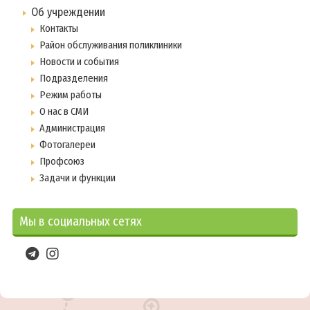
Основы безопасности жизнедеятельности
Об учреждении
Контакты
Здоровый образ жизни
Район обслуживания поликлиники
Профилактика психических расстройств
Новости и события
Профилактика стоматологических заболеваний
Подразделения
Советы офтальмолога
Режим работы
О нас в СМИ
Противодействие коррупции
Администрация
Кибербезопасность
Фотогалереи
Профсоюз
Задачи и функции
Сервисы
Карта сайта
Мы в социальных сетях
Опросы