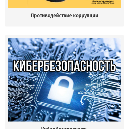
Основы безопасности жизнедеятельности
Здоровый образ жизни
Противодействие коррупции
Профилактика психических расстройств
Профилактика стоматологических заболеваний
Советы офтальмолога
Противодействие коррупции
Кибербезопасность
Сервисы
Карта сайта
Опросы