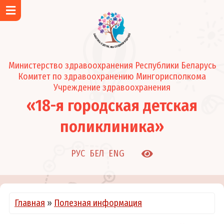
Главная
Об учреждении
Контакты
Министерство здравоохранения Республики Беларусь
Район обслуживания поликлиники
Комитет по здравоохранению Мингорисполкома
Новости и события
Учреждение здравоохранения
«18-я городская детская
Подразделения
Регистратура
поликлиника»
Педиатрические отделения
Клинико-диагностическая лаборатория
РУС
БЕЛ
ENG
Кабинеты
Режим работы
О нас в СМИ
Главная
»
Полезная информация
Администрация