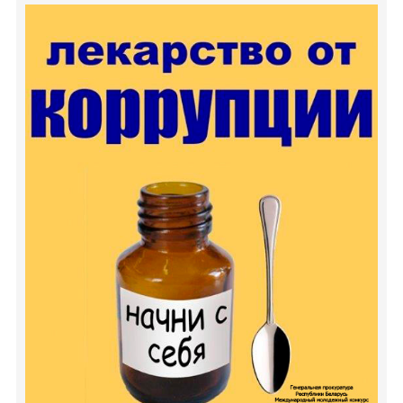
Деятельность
Обработка персональных данных
Информационно-разъяснительная работа
2026 - Год белорусской женщины
2025 - Год благоустройства
2024 - Год качества
Идеологическая работа
Государственная символика
Государственные праздники, праздничные дни,
памятные даты
Полезная информация
Азбука здоровья