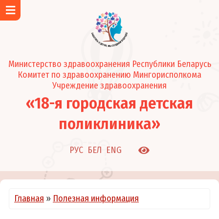
Главная
Об учреждении
Контакты
Министерство здравоохранения Республики Беларусь
Район обслуживания поликлиники
Комитет по здравоохранению Мингорисполкома
Новости и события
Учреждение здравоохранения
«18-я городская детская
Подразделения
Регистратура
поликлиника»
Педиатрические отделения
Клинико-диагностическая лаборатория
РУС
БЕЛ
ENG
Кабинеты
Режим работы
О нас в СМИ
Главная
»
Полезная информация
Администрация