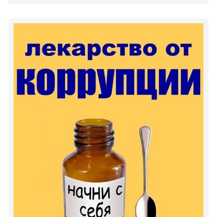
Деятельность
Обработка персональных данных
Информационно-разъяснительная работа
2026 - Год белорусской женщины
2025 - Год благоустройства
2024 - Год качества
Идеологическая работа
Государственная символика
Государственные праздники, праздничные дни,
памятные даты
Полезная информация
Азбука здоровья